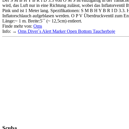
Der S M B H Y B R I D 3.3 von O M S ist einzigartig in der Tatsach
wird, das Luft nur in eine Richtung zulässt, wobei das Inflatorvent
Pink und ist 1 Meter lang. Spezifikationen: S M B H Y B R I D 3.3.
Inflatorschlauch aufgeblasen werden. O P V Überdruckventil zum Entle
Länge:~ 1 m. Breite:5´´ (~ 12,5cm) entleert.
Finde mehr von:
Oms
Info: →
Oms Diver´s Alert Marker Open Bottom Taucherboje
Scuba