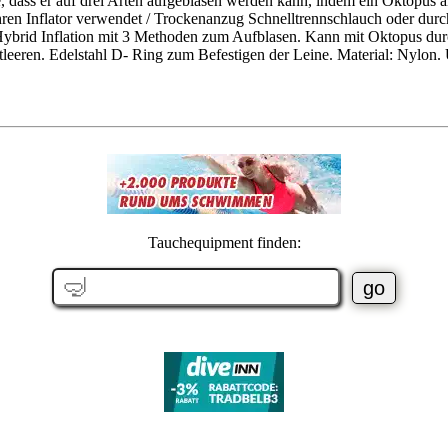
e, dass er auf drei Arten aufgeblasen werden kann, indem ein Oktopu
il Ihren Inflator verwendet / Trockenanzug Schnelltrennschlauch oder
 Hybrid Inflation mit 3 Methoden zum Aufblasen. Kann mit Oktopus du
eren. Edelstahl D- Ring zum Befestigen der Leine. Material: Nylon. Ul
Tauchequipment finden: