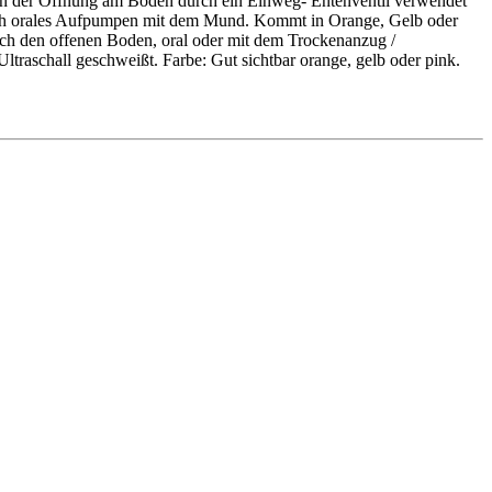
s an der Öffnung am Boden durch ein Einweg- Entenventil verwendet
 durch orales Aufpumpen mit dem Mund. Kommt in Orange, Gelb oder
rch den offenen Boden, oral oder mit dem Trockenanzug /
traschall geschweißt. Farbe: Gut sichtbar orange, gelb oder pink.