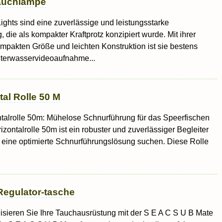
auchlampe
ights sind eine zuverlässige und leistungsstarke
die als kompakter Kraftprotz konzipiert wurde. Mit ihrer
ompakten Größe und leichten Konstruktion ist sie bestens
nterwasservideoaufnahme...
al Rolle 50 M
talrolle 50m: Mühelose Schnurführung für das Speerfischen
zontalrolle 50m ist ein robuster und zuverlässiger Begleiter
ie eine optimierte Schnurführungslösung suchen. Diese Rolle
egulator-tasche
sieren Sie Ihre Tauchausrüstung mit der S E A C S U B Mate