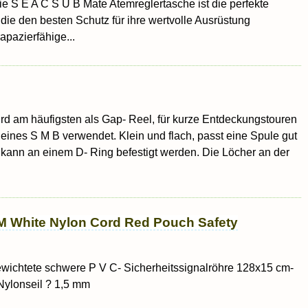
e S E A C S U B Mate Atemreglertasche ist die perfekte
 die den besten Schutz für ihre wertvolle Ausrüstung
apazierfähige...
ird am häufigsten als Gap- Reel, für kurze Entdeckungstouren
ines S M B verwendet. Klein und flach, passt eine Spule gut
 kann an einem D- Ring befestigt werden. Die Löcher an der
M White Nylon Cord Red Pouch Safety
ewichtete schwere P V C- Sicherheitssignalröhre 128x15 cm-
Nylonseil ? 1,5 mm