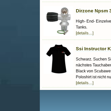
Dirzone Npsm 3/
High- End- Einzelven
Tanks.
[details…]
Ssi Instructor
Schwarz. Suchen Sie
nächstes Tauchaben
Black von Scubawear
Poloshirt ist nicht nur
[details…]