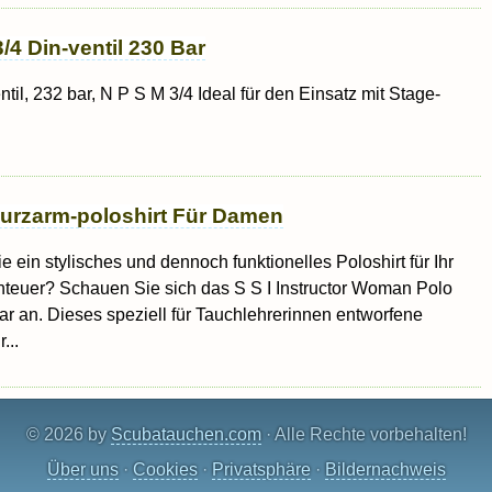
4 Din-ventil 230 Bar
til, 232 bar, N P S M 3/4 Ideal für den Einsatz mit Stage-
 Kurzarm-poloshirt Für Damen
 ein stylisches und dennoch funktionelles Poloshirt für Ihr
teuer? Schauen Sie sich das S S I Instructor Woman Polo
 an. Dieses speziell für Tauchlehrerinnen entworfene
...
© 2026 by
Scubatauchen.com
· Alle Rechte vorbehalten!
Über uns
·
Cookies
·
Privatsphäre
·
Bildernachweis