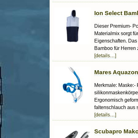
Ion Select Ba
Dieser Premium- Pon
Materialmix sorgt fü
Eigenschaften. Das
Bamboo für Herren z
[details…]
Mares Aquazone
Merkmale: Maske:- R
silikonmaskenkörper
Ergonomisch geform
faltenschlauch aus s
[details…]
Scubapro Mako