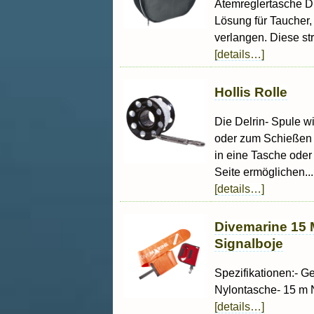
Atemreglertasche Di
Lösung für Taucher,
verlangen. Diese str
[details…]
Hollis Rolle
Die Delrin- Spule w
oder zum Schießen e
in eine Tasche oder
Seite ermöglichen...
[details…]
Divemarine 15 
Signalboje
Spezifikationen:- G
Nylontasche- 15 m 
[details…]