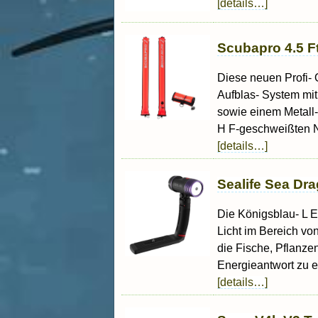
[details…]
Scubapro 4.5 F
Diese neuen Profi-
Aufblas- System mi
sowie einem Metall-
H F-geschweißten N
[details…]
Sealife Sea D
Die Königsblau- L 
Licht im Bereich vo
die Fische, Pflanze
Energieantwort zu e
[details…]