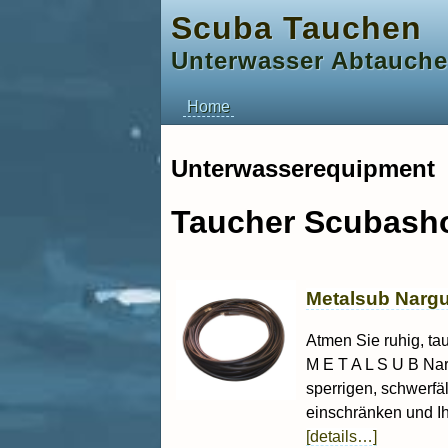
Scuba Tauchen
Unterwasser Abtauch
Home
Unterwasserequipment
Taucher Scubash
Metalsub Nargu
Atmen Sie ruhig, ta
M E T A L S U B Na
sperrigen, schwerfä
einschränken und Ih
[details…]