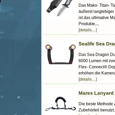
Das Mako- Titan- Ta
äußerst langlebiger
ist das ultimative M
Produkte....
[details…]
Sealife Sea Dr
Das Sea Dragon Duo
6000 Lumen mit zwe
Flex- Connect® Dop
erhöhen die Kameras
[details…]
Mares Lanyard 
Die beste Methode z
Zubehörteil benutzt.