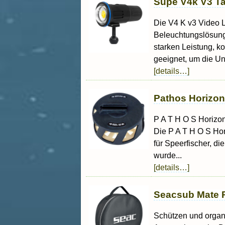
Supe V4k V3 T
Die V4 K v3 Video L
Beleuchtungslösung, 
starken Leistung, k
geeignet, um die U
[details…]
Pathos Horizont
P A T H O S Horizon
Die P A T H O S Hori
für Speerfischer, d
wurde...
[details…]
Seacsub Mate R
Schützen und organi