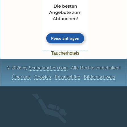
Taucherhotels
© 2026 by
Scubatauchen.com
· Alle Rechte vorbehalten!
Über uns
·
Cookies
·
Privatsphäre
·
Bildernachweis