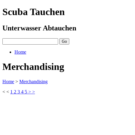
Scuba Tauchen
Unterwasser Abtauchen
Home
Merchandising
Home
>
Merchandising
< <
1
2
3
4
5
> >