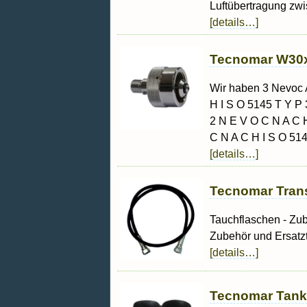
Luftübertragung zwi
[details…]
Tecnomar W30x2
Wir haben 3 Nevoc 
H I S O 5145 T Y P 
2 N E V O C N A C H
C N A C H I S O 514
[details…]
Tecnomar Trans
Tauchflaschen - Zub
Zubehör und Ersatzt
[details…]
Tecnomar Tanks