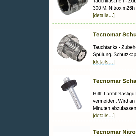
Tauchflaschen - Zub
300 M. Nitrox m26h 
[details…]
Tecnomar Schut
Tauchtanks - Zubehö
Spülung. Schutzkap
[details…]
Tecnomar Scha
Hilft, Lärmbelästigu
vermeiden. Wird an 
Minuten abzulassen.
[details…]
Tecnomar Nitrox