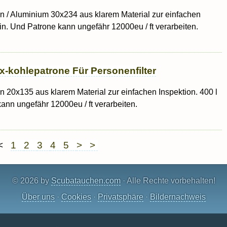
on / Aluminium 30x234 aus klarem Material zur einfachen
min. Und Patrone kann ungefähr 12000eu / ft verarbeiten.
x-kohlepatrone Für Personenfilter
on 20x135 aus klarem Material zur einfachen Inspektion. 400 l
kann ungefähr 12000eu / ft verarbeiten.
 <
1
2
3
4
5
> >
© 2026 by
Scubatauchen.com
· Alle Rechte vorbehalten!
Über uns
·
Cookies
·
Privatsphäre
·
Bildernachweis