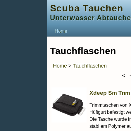
Scuba Tauchen
Unterwasser Abtauch
Home
Tauchflaschen
Home
>
Tauchflaschen
<
Xdeep Sm Trim
Trimmtaschen von X
Hüftgurt befestigt 
Die Tasche wurde in
stabilem Polymer aus