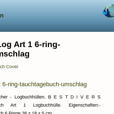
en
og Art 1 6-ring-
mschlag
ch Cover
1 6-ring-tauchtagebuch-umschlag
cher - Logbuchhüllen. B E S T D I V E R S
uch Art 1 Logbuchhülle. Eigenschaften:-
h 6 Ringe 26 x 18 x 5 cm.