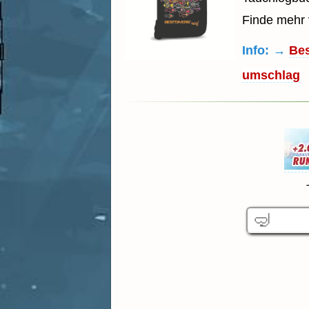
Finde mehr
Info: →
Bes
umschlag