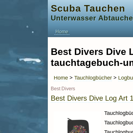
Scuba Tauchen
Unterwasser Abtauch
Home
Best Divers Dive L
tauchtagebuch-u
Home
>
Tauchlogbücher
>
Logbu
Best Divers
Best Divers Dive Log Art 
Tauchlogbü
Tauchlogb
Tauchlogbuc