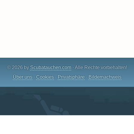
© 2026 by
Scubatauchen.com
· Alle Rechte vorbehalten!
Über uns
·
Cookies
·
Privatsphäre
·
Bildernachweis