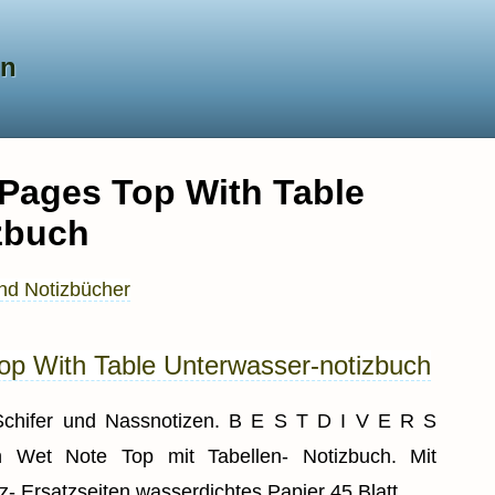
en
l Pages Top With Table
zbuch
nd Notizbücher
Top With Table Unterwasser-notizbuch
Schifer und Nassnotizen. B E S T D I V E R S
en Wet Note Top mit Tabellen- Notizbuch. Mit
z- Ersatzseiten wasserdichtes Papier 45 Blatt.