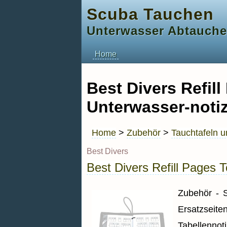
Scuba Tauchen
Unterwasser Abtauch
Home
Best Divers Refil
Unterwasser-noti
Home
>
Zubehör
>
Tauchtafeln u
Best Divers
Best Divers Refill Pages 
Zubehör - 
Ersatzseit
Tabellennoti