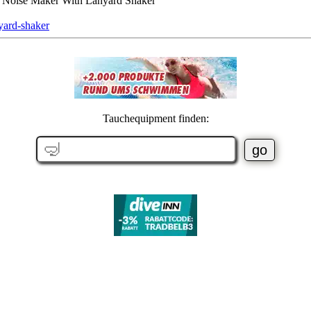
r Noise Maker With Lanyard Shaker
yard-shaker
Tauchequipment finden: