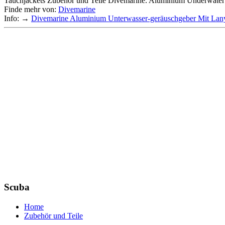
Tauchjackets Zubehör und Teile Divemarine. Aluminium Underwate
Finde mehr von:
Divemarine
Info: →
Divemarine Aluminium Unterwasser-geräuschgeber Mit Lan
Scuba
Home
Zubehör und Teile