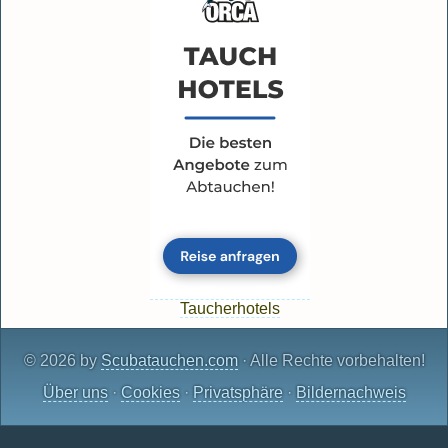
Taucherhotels
© 2026 by
Scubatauchen.com
· Alle Rechte vorbehalten!
Über uns
·
Cookies
·
Privatsphäre
·
Bildernachweis