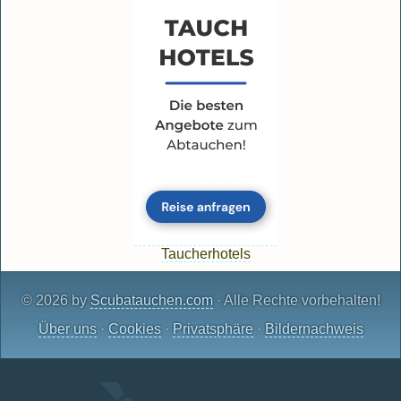
Taucherhotels
© 2026 by
Scubatauchen.com
· Alle Rechte vorbehalten!
Über uns
·
Cookies
·
Privatsphäre
·
Bildernachweis