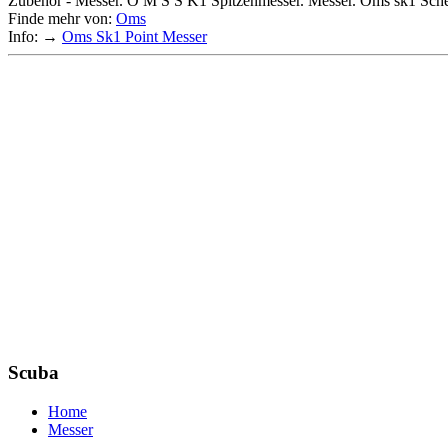
Zubehör - Messer. O M S S K1 Spitzenmesser. Messer. Oms sk1 Schere
Finde mehr von:
Oms
Info: →
Oms Sk1 Point Messer
Scuba
Home
Messer