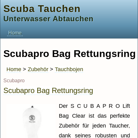
Scuba Tauchen
Unterwasser Abtauchen
Home
Scubapro Bag Rettungsring
Home
>
Zubehör
>
Tauchbojen
Scubapro
Scubapro Bag Rettungsring
Der S C U B A P R O Lift
Bag Clear ist das perfekte
Zubehör für jeden Taucher,
dank seines robusten und