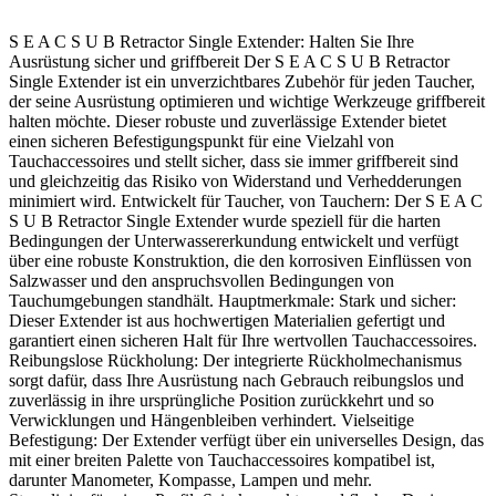
S E A C S U B Retractor Single Extender: Halten Sie Ihre
Ausrüstung sicher und griffbereit Der S E A C S U B Retractor
Single Extender ist ein unverzichtbares Zubehör für jeden Taucher,
der seine Ausrüstung optimieren und wichtige Werkzeuge griffbereit
halten möchte. Dieser robuste und zuverlässige Extender bietet
einen sicheren Befestigungspunkt für eine Vielzahl von
Tauchaccessoires und stellt sicher, dass sie immer griffbereit sind
und gleichzeitig das Risiko von Widerstand und Verhedderungen
minimiert wird. Entwickelt für Taucher, von Tauchern: Der S E A C
S U B Retractor Single Extender wurde speziell für die harten
Bedingungen der Unterwassererkundung entwickelt und verfügt
über eine robuste Konstruktion, die den korrosiven Einflüssen von
Salzwasser und den anspruchsvollen Bedingungen von
Tauchumgebungen standhält. Hauptmerkmale: Stark und sicher:
Dieser Extender ist aus hochwertigen Materialien gefertigt und
garantiert einen sicheren Halt für Ihre wertvollen Tauchaccessoires.
Reibungslose Rückholung: Der integrierte Rückholmechanismus
sorgt dafür, dass Ihre Ausrüstung nach Gebrauch reibungslos und
zuverlässig in ihre ursprüngliche Position zurückkehrt und so
Verwicklungen und Hängenbleiben verhindert. Vielseitige
Befestigung: Der Extender verfügt über ein universelles Design, das
mit einer breiten Palette von Tauchaccessoires kompatibel ist,
darunter Manometer, Kompasse, Lampen und mehr.