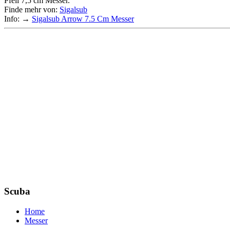
Pfeil 7,5 cm Messer.
Finde mehr von:
Sigalsub
Info: →
Sigalsub Arrow 7.5 Cm Messer
Scuba
Home
Messer