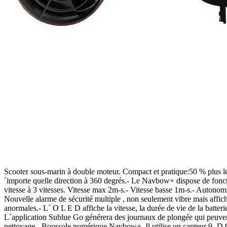
Scooter sous-marin à double moteur. Compact et pratique:50 % plus lég
´importe quelle direction à 360 degrés.- Le Navbow+ dispose de foncti
vitesse à 3 vitesses. Vitesse max 2m-s.- Vitesse basse 1m-s.- Autonom
Nouvelle alarme de sécurité multiple , non seulement vibre mais affich
anormales.- L´ O L E D affiche la vitesse, la durée de vie de la batt
L´application Sublue Go générera des journaux de plongée qui peuvent ê
nettoyage.- Boussole numérique Navbow+. Il utilise un capteur 9- D 