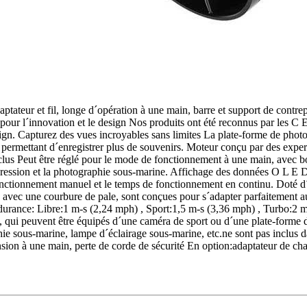
tateur et fil, longe d´opération à une main, barre et support de contrep
 pour l´innovation et le design Nos produits ont été reconnus par les C
gn. Capturez des vues incroyables sans limites La plate-forme de photo
permettant d´enregistrer plus de souvenirs. Moteur conçu par des expe
us Peut être réglé pour le mode de fonctionnement à une main, avec bou
e la pression et la photographie sous-marine. Affichage des données O L E
e fonctionnement manuel et le temps de fonctionnement en continu. Doté d
e avec une courbure de pale, sont conçues pour s´adapter parfaitement
ndurance: Libre:1 m-s (2,24 mph) , Sport:1,5 m-s (3,36 mph) , Turbo:
e, qui peuvent être équipés d´une caméra de sport ou d´une plate-forme 
e sous-marine, lampe d´éclairage sous-marine, etc.ne sont pas inclus d
sion à une main, perte de corde de sécurité En option:adaptateur de ch