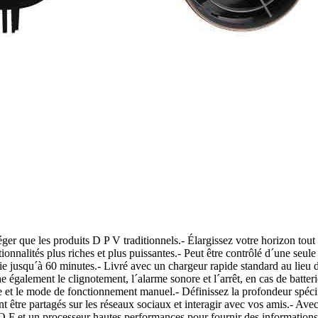
er que les produits D P V traditionnels.- Élargissez votre horizon tout
onnalités plus riches et plus puissantes.- Peut être contrôlé d´une se
ie jusqu´à 60 minutes.- Livré avec un chargeur rapide standard au lieu
e également le clignotement, l´alarme sonore et l´arrêt, en cas de batte
erie et le mode de fonctionnement manuel.- Définissez la profondeur spéc
tre partagés sur les réseaux sociaux et interagir avec vos amis.- Avec l
O F et un processeur hautes performances pour fournir des information