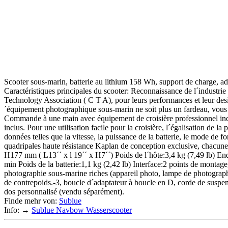
Scooter sous-marin, batterie au lithium 158 Wh, support de charge, adap
Caractéristiques principales du scooter: Reconnaissance de l´industrie
Technology Association ( C T A), pour leurs performances et leur desi
´équipement photographique sous-marin ne soit plus un fardeau, vous 
Commande à une main avec équipement de croisière professionnel incl
inclus. Pour une utilisation facile pour la croisière, l´égalisation d
données telles que la vitesse, la puissance de la batterie, le mode d
quadripales haute résistance Kaplan de conception exclusive, chacun
H177 mm ( L13´´ x l 19´´ x H7´´) Poids de l´hôte:3,4 kg (7,49 lb) E
min Poids de la batterie:1,1 kg (2,42 lb) Interface:2 points de montag
photographie sous-marine riches (appareil photo, lampe de photographi
de contrepoids.-3, boucle d´adaptateur à boucle en D, corde de suspen
dos personnalisé (vendu séparément).
Finde mehr von:
Sublue
Info: →
Sublue Navbow Wasserscooter