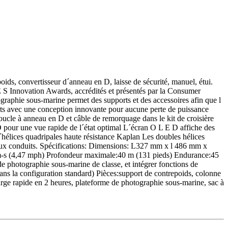
oids, convertisseur d´anneau en D, laisse de sécurité, manuel, étui.
 E S Innovation Awards, accrédités et présentés par la Consumer
graphie sous-marine permet des supports et des accessoires afin que l
rts avec une conception innovante pour aucune perte de puissance
cle à anneau en D et câble de remorquage dans le kit de croisière
 D pour une vue rapide de l´état optimal L´écran O L E D affiche des
´hélices quadripales haute résistance Kaplan Les doubles hélices
 aux conduits. Spécifications: Dimensions: L327 mm x l 486 mm x
2 m-s (4,47 mph) Profondeur maximale:40 m (131 pieds) Endurance:45
de photographie sous-marine de classe, et intégrer fonctions de
ans la configuration standard) Pièces:support de contrepoids, colonne
arge rapide en 2 heures, plateforme de photographie sous-marine, sac à