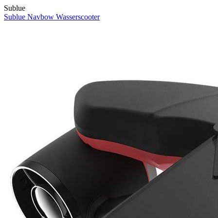
Sublue
Sublue Navbow Wasserscooter