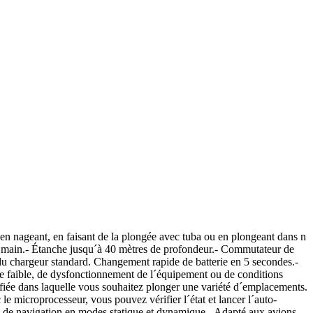
 en nageant, en faisant de la plongée avec tuba ou en plongeant dans n
ule main.- Étanche jusqu´à 40 mètres de profondeur.- Commutateur de
 du chargeur standard. Changement rapide de batterie en 5 secondes.-
rie faible, de dysfonctionnement de l´équipement ou de conditions
ifiée dans laquelle vous souhaitez plonger une variété d´emplacements.
e microprocesseur, vous pouvez vérifier l´état et lancer l´auto-
s de navigation en modes statique et dynamique.- Adapté aux avions.