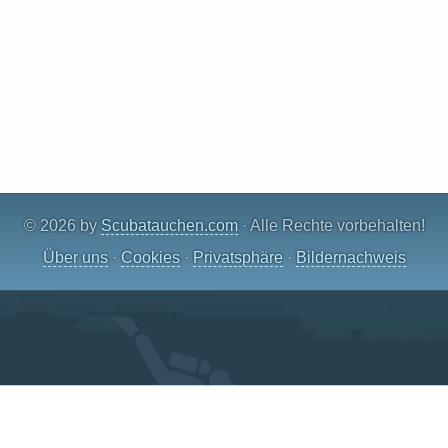
© 2026 by
Scubatauchen.com
· Alle Rechte vorbehalten!
Über uns
·
Cookies
·
Privatsphäre
·
Bildernachweis