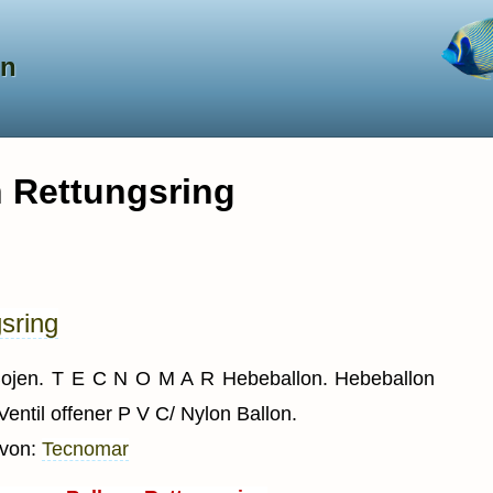
en
 Rettungsring
sring
Bojen. T E C N O M A R Hebeballon. Hebeballon
entil offener P V C/ Nylon Ballon.
 von:
Tecnomar