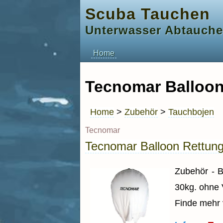
Scuba Tauchen
Unterwasser Abtauch
Home
Tecnomar Balloon
Home
>
Zubehör
>
Tauchbojen
Tecnomar
Tecnomar Balloon Rettung
Zubehör - 
30kg. ohne V
Finde mehr