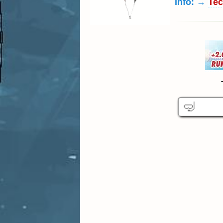
Info: →
Tec