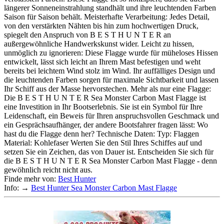
längerer Sonneneinstrahlung standhält und ihre leuchtenden Farben
Saison für Saison behält. Meisterhafte Verarbeitung: Jedes Detail,
von den verstärkten Nähten bis hin zum hochwertigen Druck,
spiegelt den Anspruch von B E S T H U N T E R an
außergewöhnliche Handwerkskunst wider. Leicht zu hissen,
unmöglich zu ignorieren: Diese Flagge wurde für müheloses Hissen
entwickelt, lässt sich leicht an Ihrem Mast befestigen und weht
bereits bei leichtem Wind stolz im Wind. Ihr auffälliges Design und
die leuchtenden Farben sorgen für maximale Sichtbarkeit und lassen
Ihr Schiff aus der Masse hervorstechen. Mehr als nur eine Flagge:
Die B E S T H U N T E R Sea Monster Carbon Mast Flagge ist
eine Investition in Ihr Bootserlebnis. Sie ist ein Symbol für Ihre
Leidenschaft, ein Beweis für Ihren anspruchsvollen Geschmack und
ein Gesprächsaufhänger, der andere Bootsfahrer fragen lässt: Wo
hast du die Flagge denn her? Technische Daten: Typ: Flaggen
Material: Kohlefaser Werten Sie den Stil Ihres Schiffes auf und
setzen Sie ein Zeichen, das von Dauer ist. Entscheiden Sie sich für
die B E S T H U N T E R Sea Monster Carbon Mast Flagge - denn
gewöhnlich reicht nicht aus.
Finde mehr von:
Best Hunter
Info: →
Best Hunter Sea Monster Carbon Mast Flagge