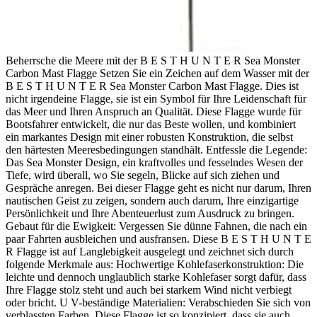
Beherrsche die Meere mit der B E S T H U N T E R Sea Monster
Carbon Mast Flagge Setzen Sie ein Zeichen auf dem Wasser mit der
B E S T H U N T E R Sea Monster Carbon Mast Flagge. Dies ist
nicht irgendeine Flagge, sie ist ein Symbol für Ihre Leidenschaft für
das Meer und Ihren Anspruch an Qualität. Diese Flagge wurde für
Bootsfahrer entwickelt, die nur das Beste wollen, und kombiniert
ein markantes Design mit einer robusten Konstruktion, die selbst
den härtesten Meeresbedingungen standhält. Entfessle die Legende:
Das Sea Monster Design, ein kraftvolles und fesselndes Wesen der
Tiefe, wird überall, wo Sie segeln, Blicke auf sich ziehen und
Gespräche anregen. Bei dieser Flagge geht es nicht nur darum, Ihren
nautischen Geist zu zeigen, sondern auch darum, Ihre einzigartige
Persönlichkeit und Ihre Abenteuerlust zum Ausdruck zu bringen.
Gebaut für die Ewigkeit: Vergessen Sie dünne Fahnen, die nach ein
paar Fahrten ausbleichen und ausfransen. Diese B E S T H U N T E
R Flagge ist auf Langlebigkeit ausgelegt und zeichnet sich durch
folgende Merkmale aus: Hochwertige Kohlefaserkonstruktion: Die
leichte und dennoch unglaublich starke Kohlefaser sorgt dafür, dass
Ihre Flagge stolz steht und auch bei starkem Wind nicht verbiegt
oder bricht. U V-beständige Materialien: Verabschieden Sie sich von
verblassten Farben. Diese Flagge ist so konzipiert, dass sie auch