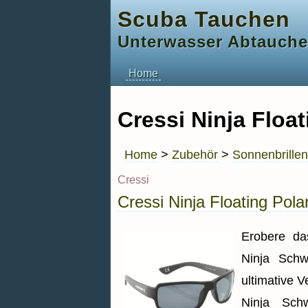
Scuba Tauchen
Unterwasser Abtauch
Home
Cressi Ninja Float
Home
>
Zubehör
>
Sonnenbrillen
Cressi
Cressi Ninja Floating Polar
Erobere das
Ninja Schw
ultimative V
Ninja Schw