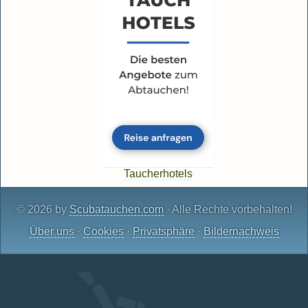
Taucherhotels
© 2026 by
Scubatauchen.com
· Alle Rechte vorbehalten!
Über uns
·
Cookies
·
Privatsphäre
·
Bildernachweis