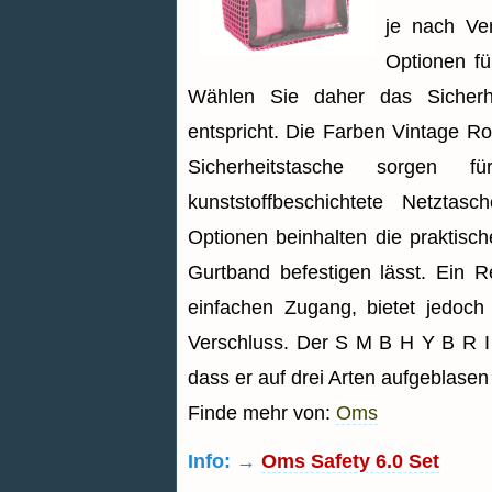
je nach V
Optionen f
Wählen Sie daher das Sicherh
entspricht. Die Farben Vintage R
Sicherheitstasche sorgen 
kunststoffbeschichtete Netztas
Optionen beinhalten die praktisch
Gurtband befestigen lässt. Ein R
einfachen Zugang, bietet jedoc
Verschluss. Der S M B H Y B R I 
dass er auf drei Arten aufgeblase
Finde mehr von:
Oms
Info: →
Oms Safety 6.0 Set