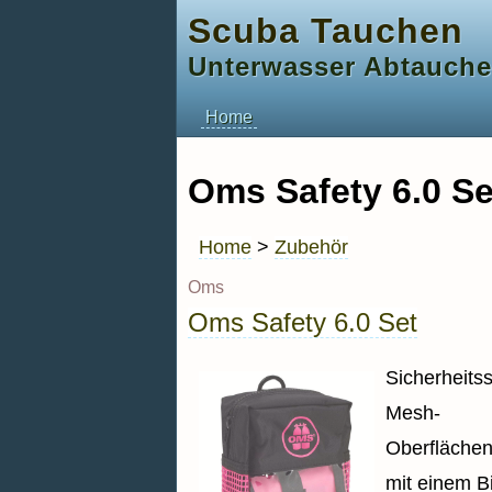
Scuba Tauchen
Unterwasser Abtauch
Home
Oms Safety 6.0 Se
Home
>
Zubehör
Oms
Oms Safety 6.0 Set
Sicherheits
Mesh-
Oberflächen
mit einem B