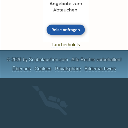
Taucherhotels
© 2026 by
Scubatauchen.com
· Alle Rechte vorbehalten!
Über uns
·
Cookies
·
Privatsphäre
·
Bildernachweis