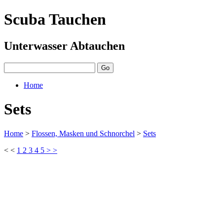
Scuba Tauchen
Unterwasser Abtauchen
Home
Sets
Home
>
Flossen, Masken und Schnorchel
>
Sets
< <
1
2
3
4
5
> >