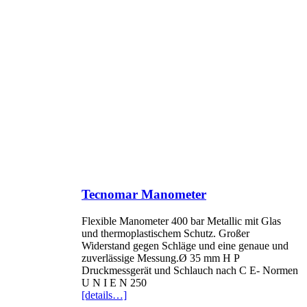
Tecnomar Manometer
Flexible Manometer 400 bar Metallic mit Glas
und thermoplastischem Schutz. Großer
Widerstand gegen Schläge und eine genaue und
zuverlässige Messung.Ø 35 mm H P
Druckmessgerät und Schlauch nach C E- Normen
U N I E N 250
[details…]