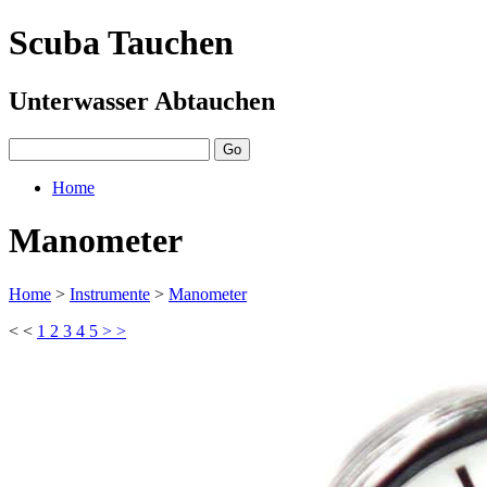
Scuba Tauchen
Unterwasser Abtauchen
Home
Manometer
Home
>
Instrumente
>
Manometer
< <
1
2
3
4
5
> >