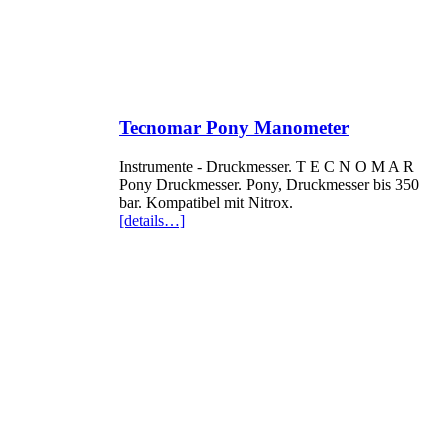
Tecnomar Pony Manometer
Instrumente - Druckmesser. T E C N O M A R
Pony Druckmesser. Pony, Druckmesser bis 350
bar. Kompatibel mit Nitrox.
[details…]